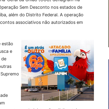
a Operação Sem Desconto nos estados de
ba, além do Distrito Federal. A operação
scontos associativos não autorizados em
 estão
usca e
 de
outras
o Supremo
dade
sam