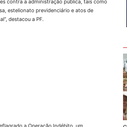
mes contra a administração pública, tais como
a, estelionato previdenciário e atos de
al”, destacou a PF.
V
eflagrado a Operação Indébito, um