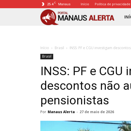
C
25.4
Início
Política de privacidade
Manaus
Porta
INÍ
Mana
Início
Brasil
INSS: PF e CGU investigam descontos
Alert
Brasil
INSS: PF e CGU 
descontos não a
pensionistas
Por
Manaus Alerta
-
27 de maio de 2026