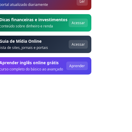
Ler
portal atualizado diariamente
Dicas financeiras e investimentos
Acessar
conteúdo sobre dinheiro e renda
Guia de Mídia Online
Acessar
lista de sites, jornais e portais
Aprender inglês online grátis
Aprender
curso completo do básico ao avançado