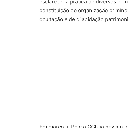
esclarecer a prática de diversos cri
constituição de organização criminos
ocultação e de dilapidação patrimoni
Em março, a PF e a CGU já haviam d