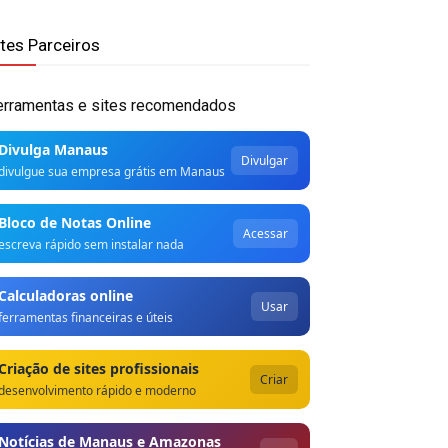
ites Parceiros
erramentas e sites recomendados
Divulga Manaus
Divulgar
divulgue sua empresa grátis em Manaus
Bloco de Notas Online
Acessar
escreva rápido sem instalar nada
Calculadoras online
Usar
ferramentas financeiras e úteis
Criação de sites profissionais
Criar
desenvolvimento rápido e moderno
Notícias de Manaus e Amazonas