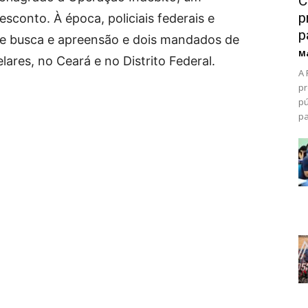
C
p
onto. À época, policiais federais e
p
e busca e apreensão e dois mandados de
Ma
lares, no Ceará e no Distrito Federal.
A 
pr
pú
pa