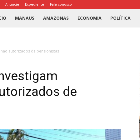
Anuncie
Expediente
Fale conosco
l
CIO
MANAUS
AMAZONAS
ECONOMIA
POLÍTICA
us
 não autorizados de pensionistas
a
investigam
utorizados de