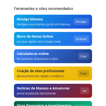
Ferramentas e sites recomendados
Divulga Manaus
Divulgar
divulgue sua empresa grátis em Manaus
Bloco de Notas Online
Acessar
escreva rápido sem instalar nada
Calculadoras online
Usar
ferramentas financeiras e úteis
Criação de sites profissionais
Criar
desenvolvimento rápido e moderno
Notícias de Manaus e Amazonas
Ler
portal atualizado diariamente
Dicas financeiras e investimentos