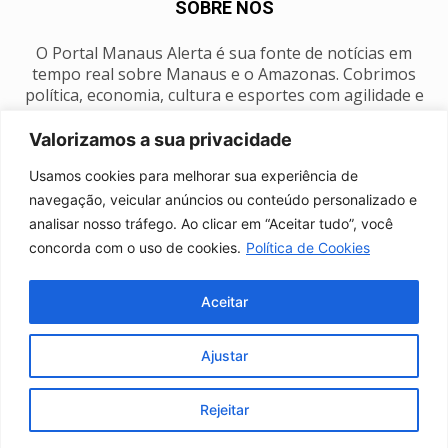
SOBRE NÓS
O Portal Manaus Alerta é sua fonte de notícias em
tempo real sobre Manaus e o Amazonas. Cobrimos
política, economia, cultura e esportes com agilidade e
foco na nossa região.
Valorizamos a sua privacidade
Contato:
manausalerta@gmail.com
Usamos cookies para melhorar sua experiência de
navegação, veicular anúncios ou conteúdo personalizado e
analisar nosso tráfego. Ao clicar em “Aceitar tudo”, você
SIGA-NOS
concorda com o uso de cookies.
Política de Cookies
Aceitar
Ajustar
Anuncie
Expediente
Fale conosco
Política de privacidade
Manaus Clima
Rejeitar
© Portal Manaus Alerta - Todos os direitos reservados