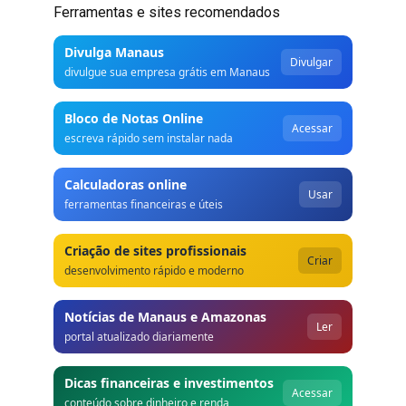
Ferramentas e sites recomendados
Divulga Manaus
Divulgar
divulgue sua empresa grátis em Manaus
Bloco de Notas Online
Acessar
escreva rápido sem instalar nada
Calculadoras online
Usar
ferramentas financeiras e úteis
Criação de sites profissionais
Criar
desenvolvimento rápido e moderno
Notícias de Manaus e Amazonas
Ler
portal atualizado diariamente
Dicas financeiras e investimentos
Acessar
conteúdo sobre dinheiro e renda