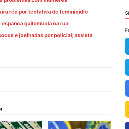
ra réu por tentativa de feminicídio
S
e espanca quilombola na rua
F
cos e joelhadas por policial; assista
or