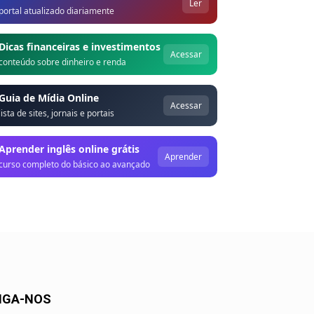
Ler
portal atualizado diariamente
Dicas financeiras e investimentos
Acessar
conteúdo sobre dinheiro e renda
Guia de Mídia Online
Acessar
lista de sites, jornais e portais
Aprender inglês online grátis
Aprender
curso completo do básico ao avançado
IGA-NOS