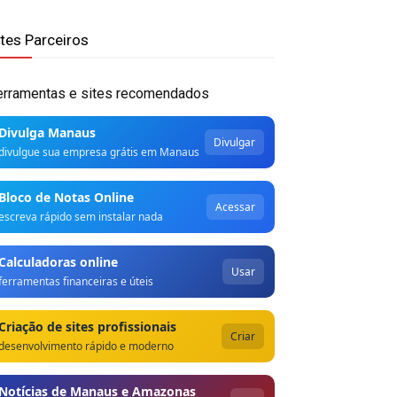
ites Parceiros
erramentas e sites recomendados
Divulga Manaus
Divulgar
divulgue sua empresa grátis em Manaus
Bloco de Notas Online
Acessar
escreva rápido sem instalar nada
Calculadoras online
Usar
ferramentas financeiras e úteis
Criação de sites profissionais
Criar
desenvolvimento rápido e moderno
Notícias de Manaus e Amazonas