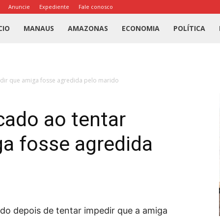
Anuncie
Expediente
Fale conosco
l
CIO
MANAUS
AMAZONAS
ECONOMIA
POLÍTICA
us
ir que amiga fosse agredida pelo marido
a
ado ao tentar
ga fosse agredida
o depois de tentar impedir que a amiga