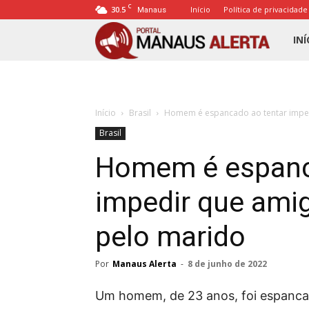
C
30.5
Início
Política de privacidade
Manaus
Porta
INÍ
Mana
Início
Brasil
Homem é espancado ao tentar imped
Alert
Brasil
Homem é espanc
impedir que ami
pelo marido
Por
Manaus Alerta
-
8 de junho de 2022
Um homem, de 23 anos, foi espancad