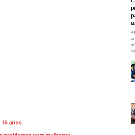
C
p
p
Ma
A 
pr
pú
pa
 15 anos
de problemas com mulheres