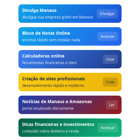
Divulga Manaus
Divulgar
divulgue sua empresa grátis em Manaus
Bloco de Notas Online
Acessar
escreva rápido sem instalar nada
Calculadoras online
Usar
ferramentas financeiras e úteis
Criação de sites profissionais
Criar
desenvolvimento rápido e moderno
Notícias de Manaus e Amazonas
Ler
portal atualizado diariamente
Dicas financeiras e investimentos
Acessar
conteúdo sobre dinheiro e renda