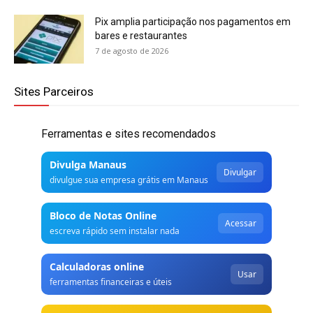
Pix amplia participação nos pagamentos em
bares e restaurantes
7 de agosto de 2026
Sites Parceiros
Ferramentas e sites recomendados
Divulga Manaus
Divulgar
divulgue sua empresa grátis em Manaus
Bloco de Notas Online
Acessar
escreva rápido sem instalar nada
Calculadoras online
Usar
ferramentas financeiras e úteis