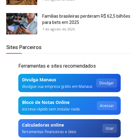
Famílias brasileiras perderam R$ 62,5 bilhões
para bets em 2025
7 de agosto de 2026
Sites Parceiros
Ferramentas e sites recomendados
Divulga Manaus
Divulgar
divulgue sua empresa grátis em Manaus
Bloco de Notas Online
Acessar
escreva rápido sem instalar nada
Calculadoras online
Usar
ferramentas financeiras e úteis