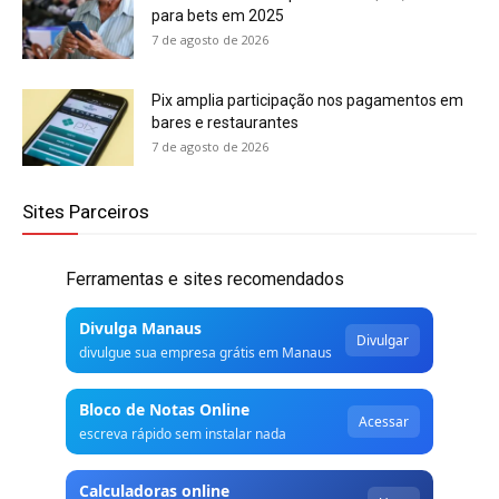
para bets em 2025
7 de agosto de 2026
Pix amplia participação nos pagamentos em
bares e restaurantes
7 de agosto de 2026
Sites Parceiros
Ferramentas e sites recomendados
Divulga Manaus
Divulgar
divulgue sua empresa grátis em Manaus
Bloco de Notas Online
Acessar
escreva rápido sem instalar nada
Calculadoras online