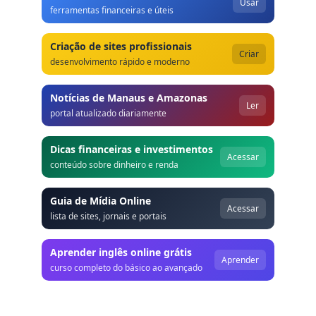
Usar
ferramentas financeiras e úteis
Criação de sites profissionais
Criar
desenvolvimento rápido e moderno
Notícias de Manaus e Amazonas
Ler
portal atualizado diariamente
Dicas financeiras e investimentos
Acessar
conteúdo sobre dinheiro e renda
Guia de Mídia Online
Acessar
lista de sites, jornais e portais
Aprender inglês online grátis
Aprender
curso completo do básico ao avançado