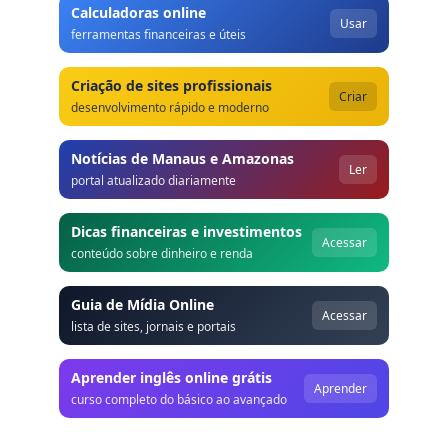
Calculadoras online
Usar
ferramentas financeiras e úteis
Criação de sites profissionais
Criar
desenvolvimento rápido e moderno
Notícias de Manaus e Amazonas
Ler
portal atualizado diariamente
Dicas financeiras e investimentos
Acessar
conteúdo sobre dinheiro e renda
Guia de Mídia Online
Acessar
lista de sites, jornais e portais
Aprender inglês online grátis
Aprender
curso completo do básico ao avançado