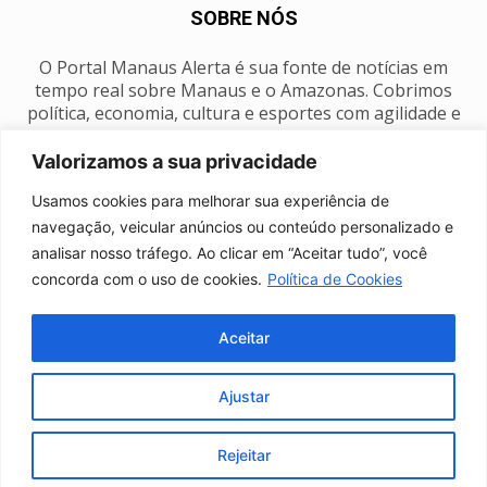
SOBRE NÓS
O Portal Manaus Alerta é sua fonte de notícias em
tempo real sobre Manaus e o Amazonas. Cobrimos
política, economia, cultura e esportes com agilidade e
foco na nossa região.
Valorizamos a sua privacidade
Contato:
manausalerta@gmail.com
Usamos cookies para melhorar sua experiência de
navegação, veicular anúncios ou conteúdo personalizado e
analisar nosso tráfego. Ao clicar em “Aceitar tudo”, você
SIGA-NOS
concorda com o uso de cookies.
Política de Cookies
Aceitar
Ajustar
Anuncie
Expediente
Fale conosco
Política de privacidade
Manaus Clima
Rejeitar
© Portal Manaus Alerta - Todos os direitos reservados