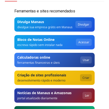
Ferramentas e sites recomendados
Divulga Manaus
Divulgar
divulgue sua empresa grátis em Manaus
Bloco de Notas Online
Acessar
escreva rápido sem instalar nada
Calculadoras online
Usar
ferramentas financeiras e úteis
Criação de sites profissionais
Criar
desenvolvimento rápido e moderno
Notícias de Manaus e Amazonas
Ler
portal atualizado diariamente