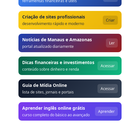
ferramentas financeiras e úteis
Criação de sites profissionais
Criar
desenvolvimento rápido e moderno
Notícias de Manaus e Amazonas
Ler
portal atualizado diariamente
Dicas financeiras e investimentos
Acessar
conteúdo sobre dinheiro e renda
Guia de Mídia Online
Acessar
lista de sites, jornais e portais
Aprender inglês online grátis
Aprender
curso completo do básico ao avançado