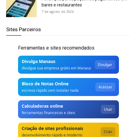
bares e restaurantes
7 de agosto de 2026
Sites Parceiros
Ferramentas e sites recomendados
Divulga Manaus
Divulgar
divulgue sua empresa grátis em Manaus
Bloco de Notas Online
Acessar
escreva rápido sem instalar nada
Calculadoras online
Usar
ferramentas financeiras e úteis
Criação de sites profissionais
Criar
desenvolvimento rápido e moderno