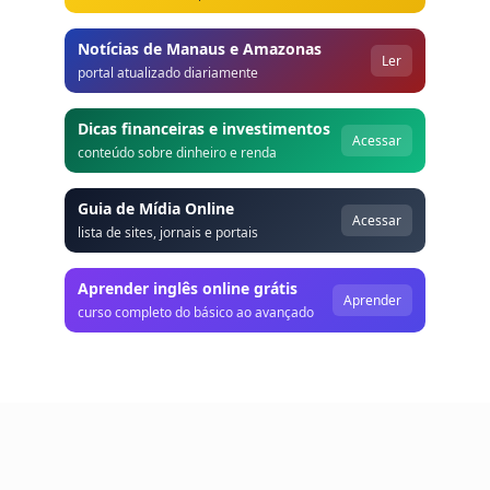
Notícias de Manaus e Amazonas
Ler
portal atualizado diariamente
Dicas financeiras e investimentos
Acessar
conteúdo sobre dinheiro e renda
Guia de Mídia Online
Acessar
lista de sites, jornais e portais
Aprender inglês online grátis
Aprender
curso completo do básico ao avançado