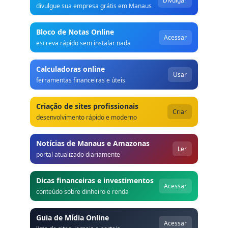
Divulgar
divulgue sua empresa grátis em Manaus
Bloco de Notas Online
Acessar
escreva rápido sem instalar nada
Calculadoras online
Usar
ferramentas financeiras e úteis
Criação de sites profissionais
Criar
desenvolvimento rápido e moderno
Notícias de Manaus e Amazonas
Ler
portal atualizado diariamente
Dicas financeiras e investimentos
Acessar
conteúdo sobre dinheiro e renda
Guia de Mídia Online
Acessar