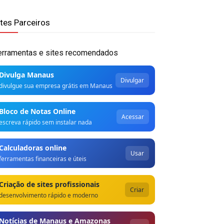
ites Parceiros
erramentas e sites recomendados
Divulga Manaus
Divulgar
divulgue sua empresa grátis em Manaus
Bloco de Notas Online
Acessar
escreva rápido sem instalar nada
Calculadoras online
Usar
ferramentas financeiras e úteis
Criação de sites profissionais
Criar
desenvolvimento rápido e moderno
Notícias de Manaus e Amazonas