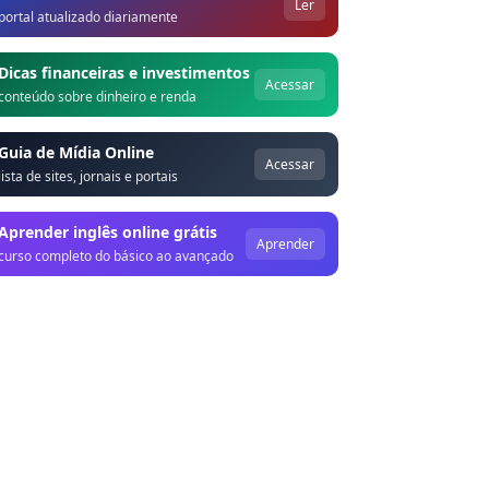
Ler
portal atualizado diariamente
Dicas financeiras e investimentos
Acessar
conteúdo sobre dinheiro e renda
Guia de Mídia Online
Acessar
lista de sites, jornais e portais
Aprender inglês online grátis
Aprender
curso completo do básico ao avançado