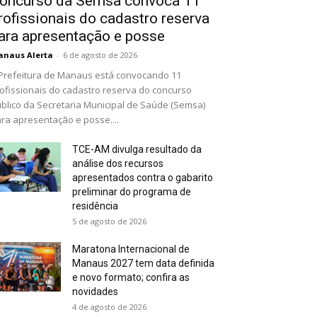
oncurso da Semsa convoca 11
rofissionais do cadastro reserva
ara apresentação e posse
naus Alerta
-
6 de agosto de 2026
Prefeitura de Manaus está convocando 11
ofissionais do cadastro reserva do concurso
blico da Secretaria Municipal de Saúde (Semsa)
ra apresentação e posse....
TCE-AM divulga resultado da
análise dos recursos
apresentados contra o gabarito
preliminar do programa de
residência
5 de agosto de 2026
Maratona Internacional de
Manaus 2027 tem data definida
e novo formato; confira as
novidades
4 de agosto de 2026