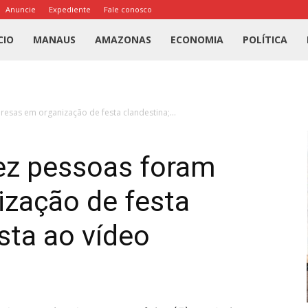
Anuncie
Expediente
Fale conosco
l
CIO
MANAUS
AMAZONAS
ECONOMIA
POLÍTICA
us
resas em organização de festa clandestina;...
a
dez pessoas foram
ização de festa
sta ao vídeo