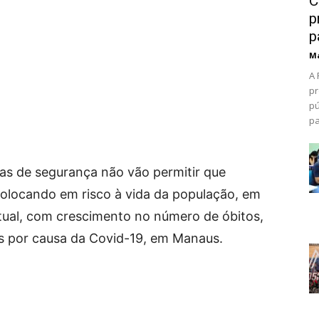
C
p
p
Ma
A 
pr
pú
pa
as de segurança não vão permitir que
colocando em risco à vida da população, em
ual, com crescimento no número de óbitos,
s por causa da Covid-19, em Manaus.