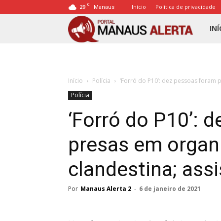
C
29
Início
Política de privacidade
Manaus
Porta
INÍ
Mana
Início
Polícia
‘Forró do P10’: dez pessoas foram p
Alert
Polícia
‘Forró do P10’: 
presas em organ
clandestina; assi
Por
Manaus Alerta 2
-
6 de janeiro de 2021