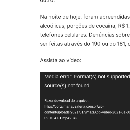
outro.
Na noite de hoje, foram apreendidas
alcoólicas, porções de cocaína, R$ 1
telefones celulares. Denúncias sobr
ser feitas através do 190 ou do 181
Assista ao vídeo:
Tocador
Media error: Format(s) not supported
de
source(s) not found
vídeo
Fazer download do arquivo:
https://portalmanausalerta.com.br/wp-
content/uploads/2021/01/WhatsApp-Video-2021-01-06
09.10.41-1.mp4?_=2