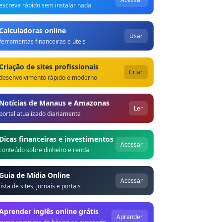
escreva rápido sem instalar nada
Calculadoras online
Usar
ferramentas financeiras e úteis
Criação de sites profissionais
Criar
desenvolvimento rápido e moderno
Notícias de Manaus e Amazonas
Ler
portal atualizado diariamente
Dicas financeiras e investimentos
Acessar
conteúdo sobre dinheiro e renda
Guia de Mídia Online
Acessar
lista de sites, jornais e portais
Aprender inglês online grátis
Aprender