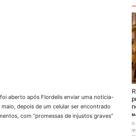
V
R
foi aberto após Flordelis enviar uma notícia-
p
n
e maio, depois de um celular ser encontrado
Ma
imentos, com “promessas de injustos graves”
O 
qu