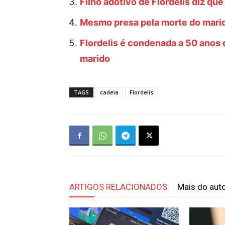
Filho adotivo de Flordelis diz qu
Mesmo presa pela morte do marido
Flordelis é condenada a 50 anos d
marido
TAGS
cadeia
Flordelis
ARTIGOS RELACIONADOS
Mais do aut