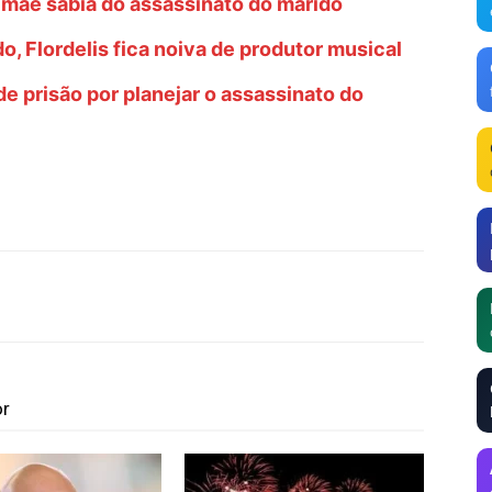
e mãe sabia do assassinato do marido
, Flordelis fica noiva de produtor musical
e prisão por planejar o assassinato do
or