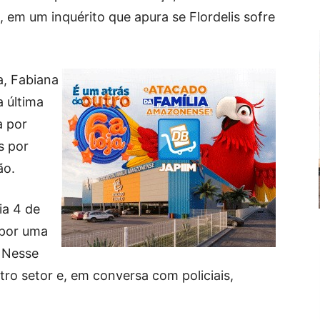
, em um inquérito que apura se Flordelis sofre
a, Fabiana
 última
a por
s por
ão.
ia 4 de
 por uma
. Nesse
ro setor e, em conversa com policiais,