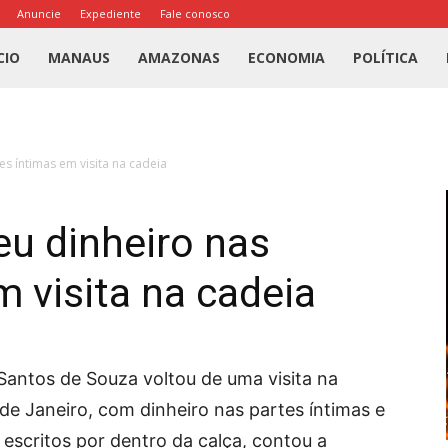
Anuncie
Expediente
Fale conosco
l
CIO
MANAUS
AMAZONAS
ECONOMIA
POLÍTICA
us
es íntimas em visita na cadeia
a
eu dinheiro nas
m visita na cadeia
 Santos de Souza voltou de uma visita na
 de Janeiro, com dinheiro nas partes íntimas e
scritos por dentro da calça, contou a