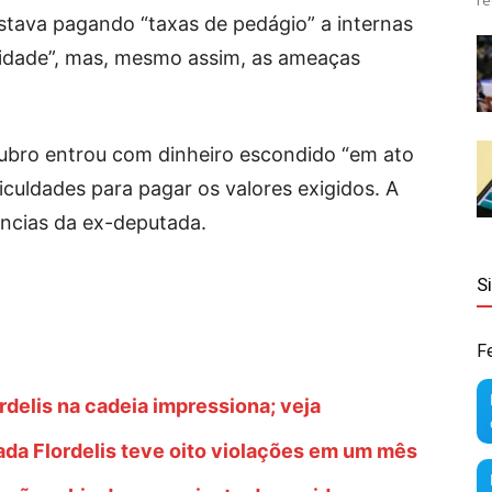
re
stava pagando “taxas de pedágio” a internas
gridade”, mas, mesmo assim, as ameaças
utubro entrou com dinheiro escondido “em ato
iculdades para pagar os valores exigidos. A
úncias da ex-deputada.
S
F
rdelis na cadeia impressiona; veja
ada Flordelis teve oito violações em um mês