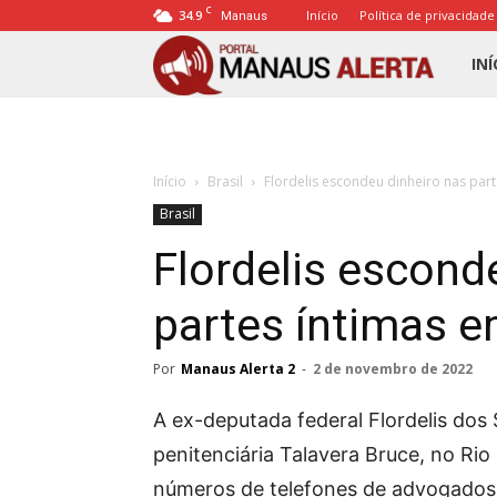
C
34.9
Início
Política de privacidade
Manaus
Porta
INÍ
Mana
Início
Brasil
Flordelis escondeu dinheiro nas part
Alert
Brasil
Flordelis escond
partes íntimas e
Por
Manaus Alerta 2
-
2 de novembro de 2022
A ex-deputada federal Flordelis dos
penitenciária Talavera Bruce, no Rio
números de telefones de advogados e