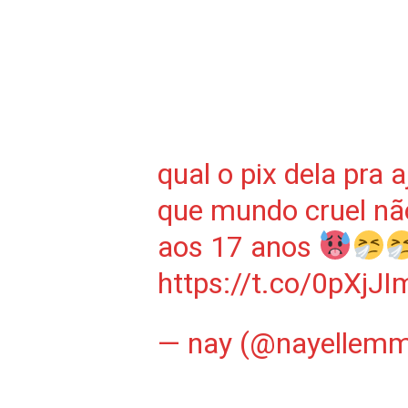
qual o pix dela pra 
que mundo cruel nã
aos 17 anos
https://t.co/0pXjJI
— nay (@nayellem