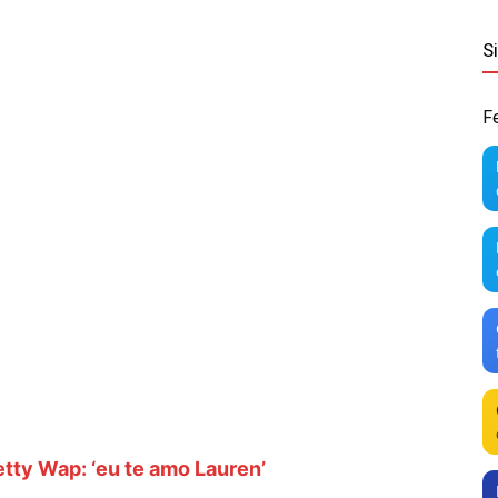
S
F
etty Wap: ‘eu te amo Lauren’