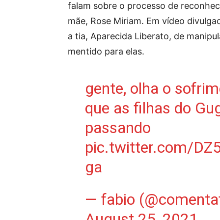
falam sobre o processo de reconheci
mãe, Rose Miriam. Em vídeo divulgad
a tia, Aparecida Liberato, de manip
mentido para elas.
gente, olha o sofri
que as filhas do Gu
passando
pic.twitter.com/DZ
ga
— fabio (@comenta
August 25, 2021