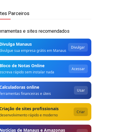
ites Parceiros
erramentas e sites recomendados
Divulga Manaus
Divulgar
divulgue sua empresa grátis em Manaus
Bloco de Notas Online
Acessar
escreva rápido sem instalar nada
Calculadoras online
Usar
ferramentas financeiras e úteis
Criação de sites profissionais
Criar
desenvolvimento rápido e moderno
Notícias de Manaus e Amazonas