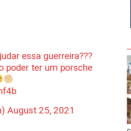
V
ajudar essa guerreira???
o poder ter um porsche
mf4b
m)
August 25, 2021