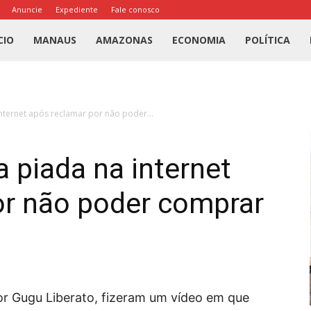
Anuncie
Expediente
Fale conosco
l
CIO
MANAUS
AMAZONAS
ECONOMIA
POLÍTICA
us
internet após reclamar por não poder...
a
a piada na internet
or não poder comprar
dor Gugu Liberato, fizeram um vídeo em que