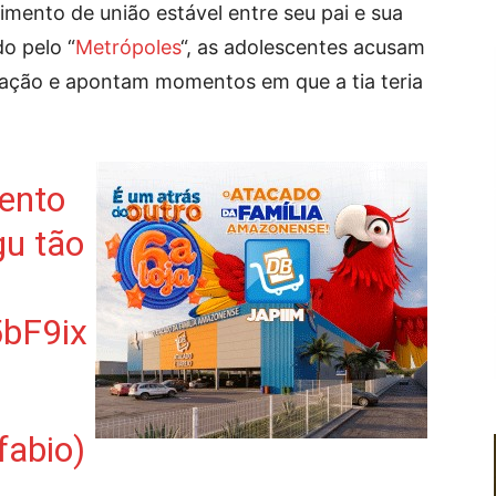
mento de união estável entre seu pai e sua
o pelo “
Metrópoles
“, as adolescentes acusam
ulação e apontam momentos em que a tia teria
mento
gu tão
5bF9ix
fabio)