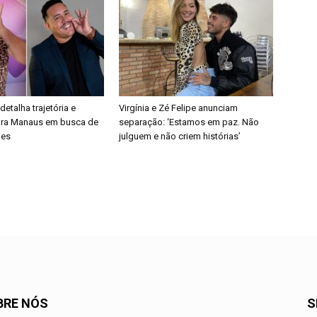
etalha trajetória e
Virgínia e Zé Felipe anunciam
ra Manaus em busca de
separação: ‘Estamos em paz. Não
des
julguem e não criem histórias’
BRE NÓS
S