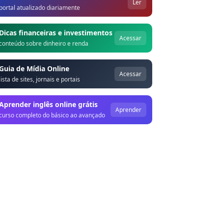
Ler
portal atualizado diariamente
Dicas financeiras e investimentos
Acessar
conteúdo sobre dinheiro e renda
Guia de Mídia Online
Acessar
lista de sites, jornais e portais
Aprender inglês online grátis
Aprender
curso completo do básico ao avançado