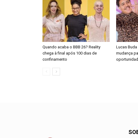
Quando acaba o BBB 26? Reality
Lucas Buda d
chega à final após 100 dias de
mudança pa
confinamento
oportunida
SO