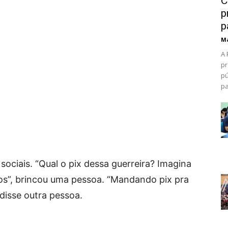
C
p
p
Ma
A 
pr
pú
pa
 sociais. “Qual o pix dessa guerreira? Imagina
os”, brincou uma pessoa. “Mandando pix pra
disse outra pessoa.