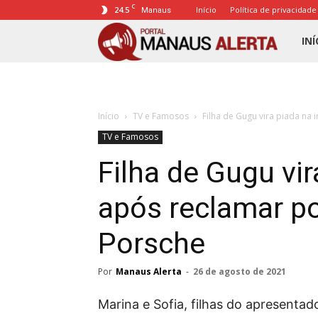
C
24.5
Início
Política de privacidade
Manaus
Porta
INÍ
Mana
Início
TV e Famosos
Filha de Gugu vira piada na 
Alert
TV e Famosos
Filha de Gugu vir
após reclamar p
Porsche
Por
Manaus Alerta
-
26 de agosto de 2021
Marina e Sofia, filhas do apresenta