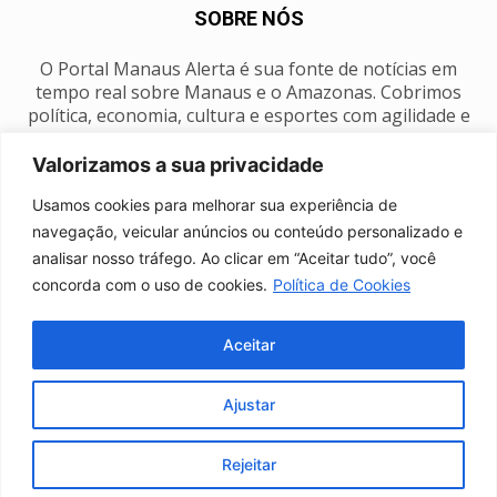
SOBRE NÓS
O Portal Manaus Alerta é sua fonte de notícias em
tempo real sobre Manaus e o Amazonas. Cobrimos
política, economia, cultura e esportes com agilidade e
foco na nossa região.
Valorizamos a sua privacidade
Contato:
manausalerta@gmail.com
Usamos cookies para melhorar sua experiência de
navegação, veicular anúncios ou conteúdo personalizado e
analisar nosso tráfego. Ao clicar em “Aceitar tudo”, você
SIGA-NOS
concorda com o uso de cookies.
Política de Cookies
Aceitar
Ajustar
Anuncie
Expediente
Fale conosco
Política de privacidade
Manaus Clima
Rejeitar
© Portal Manaus Alerta - Todos os direitos reservados