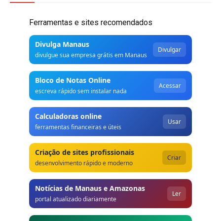
Ferramentas e sites recomendados
Divulga Manaus
Divulgar
divulgue sua empresa grátis em Manaus
Bloco de Notas Online
Acessar
escreva rápido sem instalar nada
Calculadoras online
Usar
ferramentas financeiras e úteis
Criação de sites profissionais
Criar
desenvolvimento rápido e moderno
Notícias de Manaus e Amazonas
Ler
portal atualizado diariamente