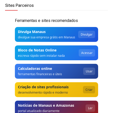
Sites Parceiros
Ferramentas e sites recomendados
Divulga Manaus
Divulgar
divulgue sua empresa grátis em Manaus
Bloco de Notas Online
Acessar
escreva rápido sem instalar nada
Calculadoras online
Usar
ferramentas financeiras e úteis
Criação de sites profissionais
Criar
desenvolvimento rápido e moderno
Notícias de Manaus e Amazonas
Ler
portal atualizado diariamente