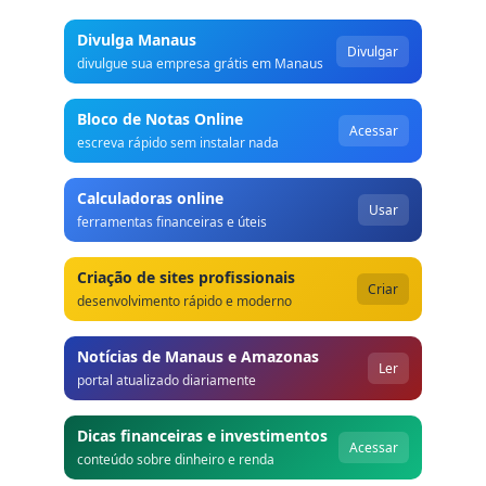
Divulga Manaus
Divulgar
divulgue sua empresa grátis em Manaus
Bloco de Notas Online
Acessar
escreva rápido sem instalar nada
Calculadoras online
Usar
ferramentas financeiras e úteis
Criação de sites profissionais
Criar
desenvolvimento rápido e moderno
Notícias de Manaus e Amazonas
Ler
portal atualizado diariamente
Dicas financeiras e investimentos
Acessar
conteúdo sobre dinheiro e renda