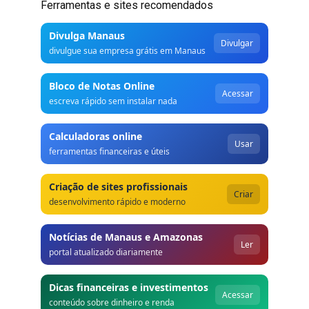
Ferramentas e sites recomendados
Divulga Manaus
Divulgar
divulgue sua empresa grátis em Manaus
Bloco de Notas Online
Acessar
escreva rápido sem instalar nada
Calculadoras online
Usar
ferramentas financeiras e úteis
Criação de sites profissionais
Criar
desenvolvimento rápido e moderno
Notícias de Manaus e Amazonas
Ler
portal atualizado diariamente
Dicas financeiras e investimentos
Acessar
conteúdo sobre dinheiro e renda