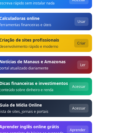
escreva rápido sem instalar nada
Calculadoras online
Usar
ferramentas financeiras e úteis
Criação de sites profissionais
Criar
desenvolvimento rápido e moderno
Notícias de Manaus e Amazonas
Ler
portal atualizado diariamente
Dicas financeiras e investimentos
Acessar
conteúdo sobre dinheiro e renda
Guia de Mídia Online
Acessar
lista de sites, jornais e portais
Aprender inglês online grátis
Aprender