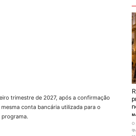
V
R
iro trimestre de 2027, após a confirmação
p
n
 mesma conta bancária utilizada para o
Ma
o programa.
O 
qu