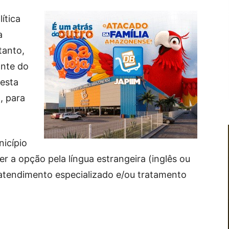
ítica
a
tanto,
ante do
esta
a, para
icípio
er a opção pela língua estrangeira (inglês ou
r atendimento especializado e/ou tratamento