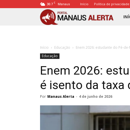
C
30.7
Início
Política de privacidade
Manaus
Porta
INÍ
Mana
Início
Educação
Enem 2026: estudante do Pé-de-M
Alert
Educação
Enem 2026: estu
é isento da taxa 
Por
Manaus Alerta
-
4 de junho de 2026