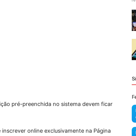
re
S
F
ição pré-preenchida no sistema devem ficar
e inscrever online exclusivamente na Página