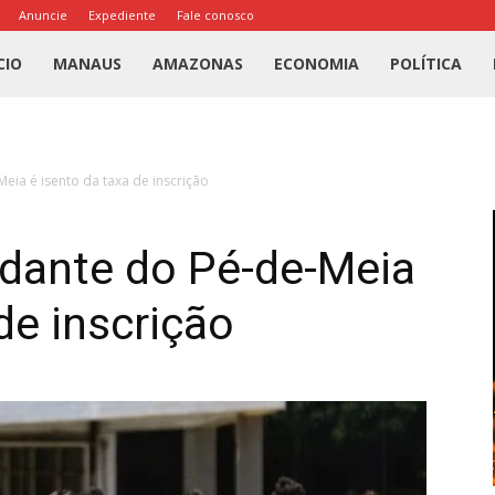
Anuncie
Expediente
Fale conosco
l
CIO
MANAUS
AMAZONAS
ECONOMIA
POLÍTICA
us
eia é isento da taxa de inscrição
a
dante do Pé-de-Meia
de inscrição