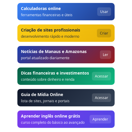
Calculadoras online
Usar
ferramentas financeiras e úteis
Criação de sites profissionais
Criar
desenvolvimento rápido e moderno
Notícias de Manaus e Amazonas
Ler
portal atualizado diariamente
Dicas financeiras e investimentos
Acessar
conteúdo sobre dinheiro e renda
Guia de Mídia Online
Acessar
lista de sites, jornais e portais
Aprender inglês online grátis
Aprender
curso completo do básico ao avançado