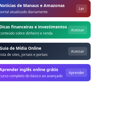
Notícias de Manaus e Amazonas
Ler
portal atualizado diariamente
Dicas financeiras e investimentos
Acessar
conteúdo sobre dinheiro e renda
Guia de Mídia Online
Acessar
lista de sites, jornais e portais
Aprender inglês online grátis
Aprender
curso completo do básico ao avançado