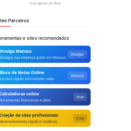
4 de agosto de 2026
ites Parceiros
erramentas e sites recomendados
Divulga Manaus
Divulgar
divulgue sua empresa grátis em Manaus
Bloco de Notas Online
Acessar
escreva rápido sem instalar nada
Calculadoras online
Usar
ferramentas financeiras e úteis
Criação de sites profissionais
Criar
desenvolvimento rápido e moderno