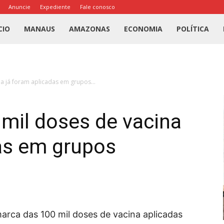
Anuncie
Expediente
Fale conosco
l
CIO
MANAUS
AMAZONAS
ECONOMIA
POLÍTICA
us
a já foram aplicadas em grupos...
a
mil doses de vacina
as em grupos
arca das 100 mil doses de vacina aplicadas