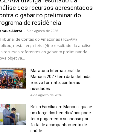
CE-AM divulga resultado da
nálise dos recursos apresentados
ontra o gabarito preliminar do
rograma de residência
naus Alerta
-
5 de agosto de 2026
Tribunal de Contas do Amazonas (TCE-AM)
blicou, nesta terça-feira (4), o resultado da análise
s recursos referentes ao gabarito preliminar da
ova objetiva...
Maratona Internacional de
Manaus 2027 tem data definida
e novo formato; confira as
novidades
4 de agosto de 2026
Bolsa Família em Manaus: quase
um terço dos beneficiários pode
ter o pagamento suspenso por
falta de acompanhamento de
saúde