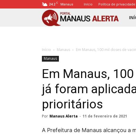
C
24.2
Início
Política de privacidade
Manaus
Porta
INÍ
Mana
Início
Manaus
Em Manaus, 100 mil doses de vacin
Alert
Manaus
Em Manaus, 100 
já foram aplicad
prioritários
Por
Manaus Alerta
-
11 de fevereiro de 2021
A Prefeitura de Manaus alcançou a m