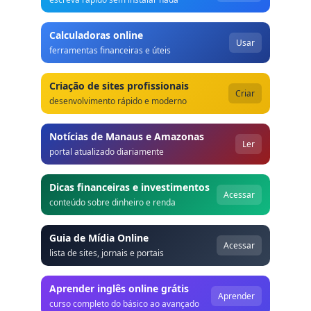
Calculadoras online
Usar
ferramentas financeiras e úteis
Criação de sites profissionais
Criar
desenvolvimento rápido e moderno
Notícias de Manaus e Amazonas
Ler
portal atualizado diariamente
Dicas financeiras e investimentos
Acessar
conteúdo sobre dinheiro e renda
Guia de Mídia Online
Acessar
lista de sites, jornais e portais
Aprender inglês online grátis
Aprender
curso completo do básico ao avançado