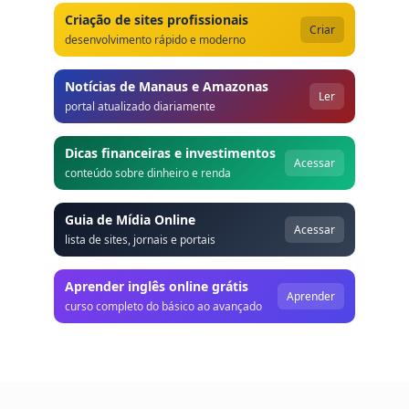
Criação de sites profissionais
Criar
desenvolvimento rápido e moderno
Notícias de Manaus e Amazonas
Ler
portal atualizado diariamente
Dicas financeiras e investimentos
Acessar
conteúdo sobre dinheiro e renda
Guia de Mídia Online
Acessar
lista de sites, jornais e portais
Aprender inglês online grátis
Aprender
curso completo do básico ao avançado