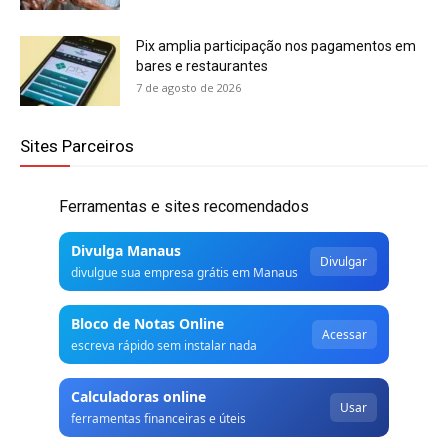
Pix amplia participação nos pagamentos em
bares e restaurantes
7 de agosto de 2026
Sites Parceiros
Ferramentas e sites recomendados
Divulga Manaus
Divulgar
divulgue sua empresa grátis em Manaus
Bloco de Notas Online
Acessar
escreva rápido sem instalar nada
Calculadoras online
Usar
ferramentas financeiras e úteis