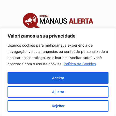
Valorizamos a sua privacidade
Usamos cookies para melhorar sua experiência de
SOBRE NÓS
navegação, veicular anúncios ou conteúdo personalizado e
O Portal Manaus Alerta é sua fonte de notícias em
analisar nosso tráfego. Ao clicar em “Aceitar tudo”, você
tempo real sobre Manaus e o Amazonas. Cobrimos
concorda com o uso de cookies.
Política de Cookies
política, economia, cultura e esportes com agilidade e
foco na nossa região.
Aceitar
Contato:
manausalerta@gmail.com
Ajustar
SIGA-NOS
Rejeitar