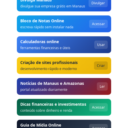
Divulgar
divulgue sua empresa grátis em Manaus
Bloco de Notas Online
Acessar
escreva rápido sem instalar nada
Calculadoras online
Usar
ferramentas financeiras e úteis
Criação de sites profissionais
Criar
desenvolvimento rápido e moderno
Notícias de Manaus e Amazonas
Ler
portal atualizado diariamente
Dicas financeiras e investimentos
Acessar
conteúdo sobre dinheiro e renda
Guia de Mídia Online