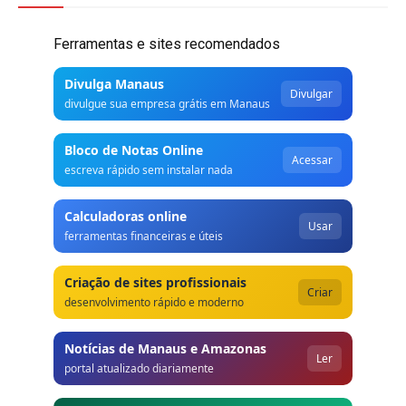
Ferramentas e sites recomendados
Divulga Manaus
Divulgar
divulgue sua empresa grátis em Manaus
Bloco de Notas Online
Acessar
escreva rápido sem instalar nada
Calculadoras online
Usar
ferramentas financeiras e úteis
Criação de sites profissionais
Criar
desenvolvimento rápido e moderno
Notícias de Manaus e Amazonas
Ler
portal atualizado diariamente