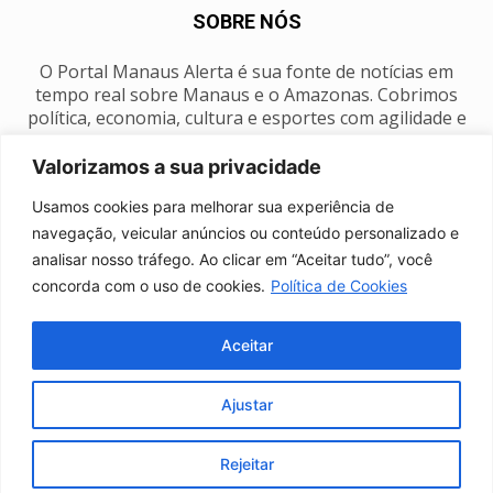
SOBRE NÓS
O Portal Manaus Alerta é sua fonte de notícias em
tempo real sobre Manaus e o Amazonas. Cobrimos
política, economia, cultura e esportes com agilidade e
foco na nossa região.
Valorizamos a sua privacidade
Contato:
manausalerta@gmail.com
Usamos cookies para melhorar sua experiência de
navegação, veicular anúncios ou conteúdo personalizado e
analisar nosso tráfego. Ao clicar em “Aceitar tudo”, você
SIGA-NOS
concorda com o uso de cookies.
Política de Cookies
Aceitar
Ajustar
Anuncie
Expediente
Fale conosco
Política de privacidade
Manaus Clima
Rejeitar
© Portal Manaus Alerta - Todos os direitos reservados