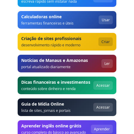
escreva rápido sem instalar nada
Calculadoras online
Usar
ferramentas financeiras e úteis
Criação de sites profissionais
Criar
desenvolvimento rápido e moderno
Notícias de Manaus e Amazonas
Ler
portal atualizado diariamente
Dicas financeiras e investimentos
Acessar
conteúdo sobre dinheiro e renda
Guia de Mídia Online
Acessar
lista de sites, jornais e portais
Aprender inglês online grátis
Aprender
curso completo do básico ao avançado