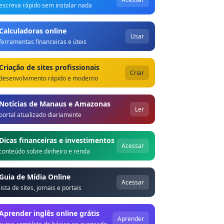
escreva rápido sem instalar nada
Calculadoras online
Usar
ferramentas financeiras e úteis
Criação de sites profissionais
Criar
desenvolvimento rápido e moderno
Notícias de Manaus e Amazonas
Ler
portal atualizado diariamente
Dicas financeiras e investimentos
Acessar
conteúdo sobre dinheiro e renda
Guia de Mídia Online
Acessar
lista de sites, jornais e portais
Aprender inglês online grátis
Aprender