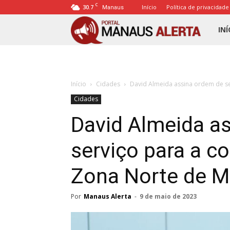
C
30.7
Início
Política de privacidade
Manaus
Porta
INÍ
Mana
Início
Cidades
David Almeida assina ordem de ser
Alert
Cidades
David Almeida a
serviço para a c
Zona Norte de 
Por
Manaus Alerta
-
9 de maio de 2023