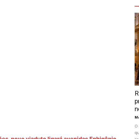
V
R
p
n
Ma
O 
qu
es, novo viaduto ligará avenidas Ephigênio