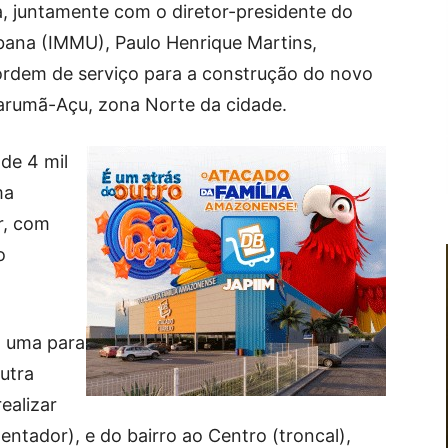
, juntamente com o diretor-presidente do
rbana (IMMU), Paulo Henrique Martins,
a ordem de serviço para a construção do novo
 Tarumã-Açu, zona Norte da cidade.
de 4 mil
ma
r, com
o
o uma para
utra
ealizar
entador), e do bairro ao Centro (troncal),