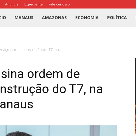
Anuncie
Expediente
Fale conosco
l
CIO
MANAUS
AMAZONAS
ECONOMIA
POLÍTICA
us
viço para a construção do T7, na...
a
ssina ordem de
onstrução do T7, na
Manaus