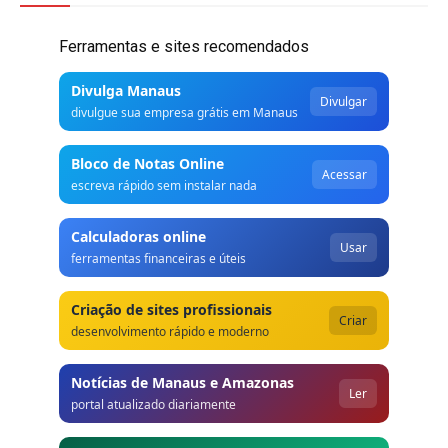
Ferramentas e sites recomendados
Divulga Manaus
Divulgar
divulgue sua empresa grátis em Manaus
Bloco de Notas Online
Acessar
escreva rápido sem instalar nada
Calculadoras online
Usar
ferramentas financeiras e úteis
Criação de sites profissionais
Criar
desenvolvimento rápido e moderno
Notícias de Manaus e Amazonas
Ler
portal atualizado diariamente