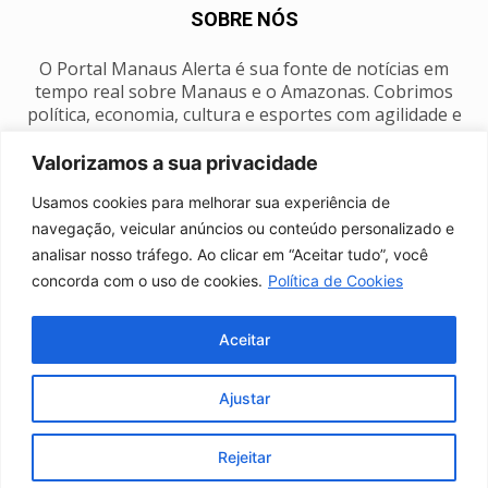
SOBRE NÓS
O Portal Manaus Alerta é sua fonte de notícias em
tempo real sobre Manaus e o Amazonas. Cobrimos
política, economia, cultura e esportes com agilidade e
foco na nossa região.
Valorizamos a sua privacidade
Contato:
manausalerta@gmail.com
Usamos cookies para melhorar sua experiência de
navegação, veicular anúncios ou conteúdo personalizado e
analisar nosso tráfego. Ao clicar em “Aceitar tudo”, você
SIGA-NOS
concorda com o uso de cookies.
Política de Cookies
Aceitar
Ajustar
Anuncie
Expediente
Fale conosco
Política de privacidade
Manaus Clima
Rejeitar
© Portal Manaus Alerta - Todos os direitos reservados