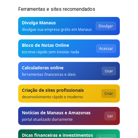
Ferramentas e sites recomendados
Divulga Manaus
Divulgar
divulgue sua empresa grátis em Manaus
Bloco de Notas Online
Acessar
escreva rápido sem instalar nada
Calculadoras online
Usar
ferramentas financeiras e úteis
Criação de sites profissionais
Criar
desenvolvimento rápido e moderno
Notícias de Manaus e Amazonas
Ler
portal atualizado diariamente
Dicas financeiras e investimentos