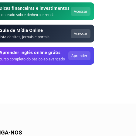
Dicas financeiras e investimentos
Acessar
conteúdo sobre dinheiro e renda
Guia de Mídia Online
Acessar
lista de sites, jornais e portais
Aprender inglês online grátis
Aprender
curso completo do básico ao avançado
IGA-NOS