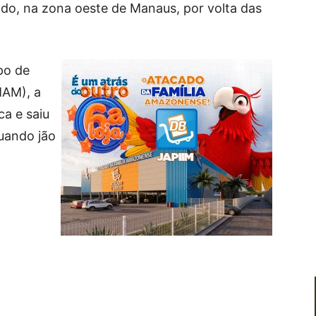
o, na zona oeste de Manaus, por volta das
po de
MAM), a
ca e saiu
uando jão