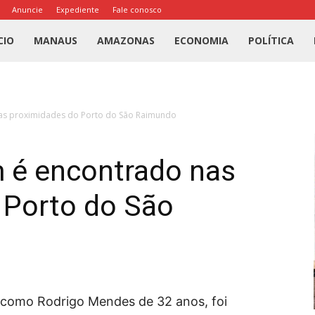
Anuncie
Expediente
Fale conosco
l
CIO
MANAUS
AMAZONAS
ECONOMIA
POLÍTICA
us
s proximidades do Porto do São Raimundo
a
 é encontrado nas
 Porto do São
 como Rodrigo Mendes de 32 anos, foi