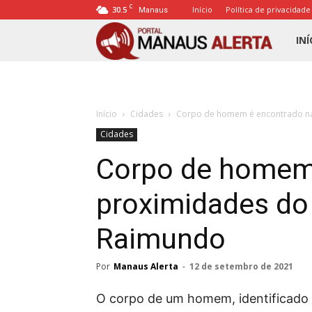
C
30.5
Início
Política de privacidade
Manaus
Porta
INÍ
Mana
Início
Cidades
Corpo de homem é encontrado na
Alert
Cidades
Corpo de homem
proximidades do
Raimundo
Por
Manaus Alerta
-
12 de setembro de 2021
O corpo de um homem, identificado