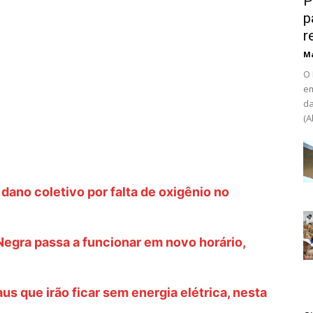
P
p
r
Ma
O 
em
da
(A
dano coletivo por falta de oxigênio no
egra passa a funcionar em novo horário,
us que irão ficar sem energia elétrica, nesta