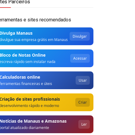
ites Parceiros
erramentas e sites recomendados
Divulga Manaus
Divulgar
divulgue sua empresa grátis em Manaus
Bloco de Notas Online
Acessar
escreva rápido sem instalar nada
Calculadoras online
Usar
ferramentas financeiras e úteis
Criação de sites profissionais
Criar
desenvolvimento rápido e moderno
Notícias de Manaus e Amazonas
Ler
portal atualizado diariamente