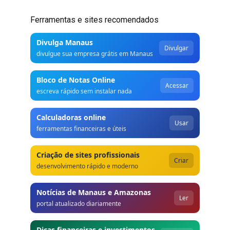
Ferramentas e sites recomendados
Divulga Manaus
Divulgar
divulgue sua empresa grátis em Manaus
Bloco de Notas Online
Acessar
escreva rápido sem instalar nada
Calculadoras online
Usar
ferramentas financeiras e úteis
Criação de sites profissionais
Criar
desenvolvimento rápido e moderno
Notícias de Manaus e Amazonas
Ler
portal atualizado diariamente
Dicas financeiras e investimentos