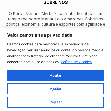
SOBRE NÓS
O Portal Manaus Alerta é sua fonte de notícias em
tempo real sobre Manaus e o Amazonas. Cobrimos
política, economia, cultura e esportes com agilidade e
foco na nossa região.
Valorizamos a sua privacidade
Contato:
manausalerta@gmail.com
Usamos cookies para melhorar sua experiência de
navegação, veicular anúncios ou conteúdo personalizado e
analisar nosso tráfego. Ao clicar em “Aceitar tudo”, você
SIGA-NOS
concorda com o uso de cookies.
Política de Cookies
Aceitar
Ajustar
Anuncie
Expediente
Fale conosco
Política de privacidade
Manaus Clima
Rejeitar
© Portal Manaus Alerta - Todos os direitos reservados