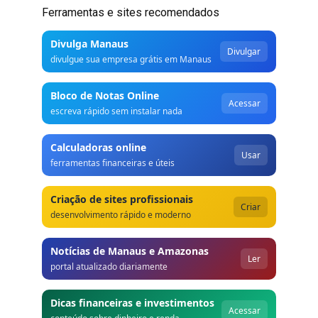
Ferramentas e sites recomendados
Divulga Manaus
Divulgar
divulgue sua empresa grátis em Manaus
Bloco de Notas Online
Acessar
escreva rápido sem instalar nada
Calculadoras online
Usar
ferramentas financeiras e úteis
Criação de sites profissionais
Criar
desenvolvimento rápido e moderno
Notícias de Manaus e Amazonas
Ler
portal atualizado diariamente
Dicas financeiras e investimentos
Acessar