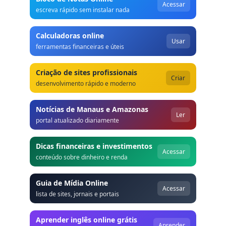
Acessar
escreva rápido sem instalar nada
Calculadoras online
Usar
ferramentas financeiras e úteis
Criação de sites profissionais
Criar
desenvolvimento rápido e moderno
Notícias de Manaus e Amazonas
Ler
portal atualizado diariamente
Dicas financeiras e investimentos
Acessar
conteúdo sobre dinheiro e renda
Guia de Mídia Online
Acessar
lista de sites, jornais e portais
Aprender inglês online grátis
Aprender