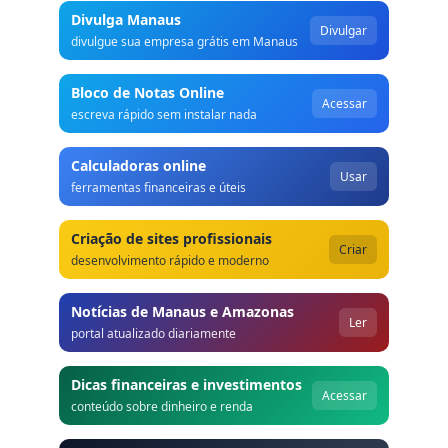
Divulga Manaus
Divulgar
divulgue sua empresa grátis em Manaus
Bloco de Notas Online
Acessar
escreva rápido sem instalar nada
Calculadoras online
Usar
ferramentas financeiras e úteis
Criação de sites profissionais
Criar
desenvolvimento rápido e moderno
Notícias de Manaus e Amazonas
Ler
portal atualizado diariamente
Dicas financeiras e investimentos
Acessar
conteúdo sobre dinheiro e renda