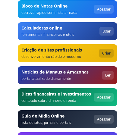
Bloco de Notas Online
Acessar
escreva rápido sem instalar nada
Calculadoras online
Usar
ferramentas financeiras e úteis
Criação de sites profissionais
Criar
desenvolvimento rápido e moderno
Notícias de Manaus e Amazonas
Ler
portal atualizado diariamente
Dicas financeiras e investimentos
Acessar
conteúdo sobre dinheiro e renda
Guia de Mídia Online
Acessar
lista de sites, jornais e portais