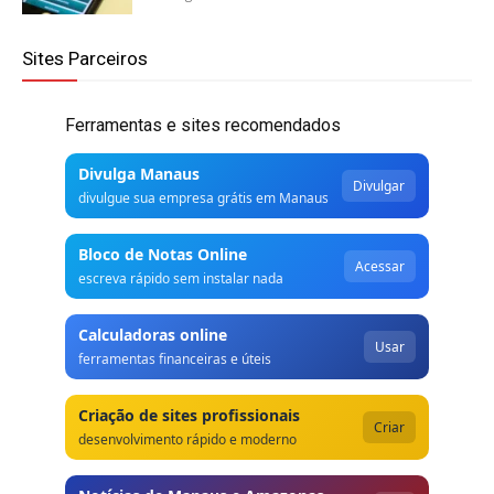
Sites Parceiros
Ferramentas e sites recomendados
Divulga Manaus
Divulgar
divulgue sua empresa grátis em Manaus
Bloco de Notas Online
Acessar
escreva rápido sem instalar nada
Calculadoras online
Usar
ferramentas financeiras e úteis
Criação de sites profissionais
Criar
desenvolvimento rápido e moderno