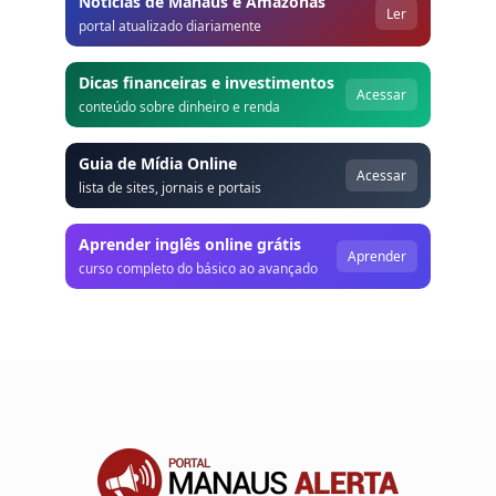
Notícias de Manaus e Amazonas
Ler
portal atualizado diariamente
Dicas financeiras e investimentos
Acessar
conteúdo sobre dinheiro e renda
Guia de Mídia Online
Acessar
lista de sites, jornais e portais
Aprender inglês online grátis
Aprender
curso completo do básico ao avançado