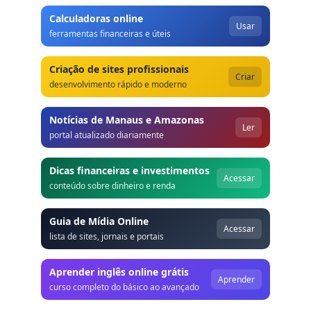
Calculadoras online
Usar
ferramentas financeiras e úteis
Criação de sites profissionais
Criar
desenvolvimento rápido e moderno
Notícias de Manaus e Amazonas
Ler
portal atualizado diariamente
Dicas financeiras e investimentos
Acessar
conteúdo sobre dinheiro e renda
Guia de Mídia Online
Acessar
lista de sites, jornais e portais
Aprender inglês online grátis
Aprender
curso completo do básico ao avançado