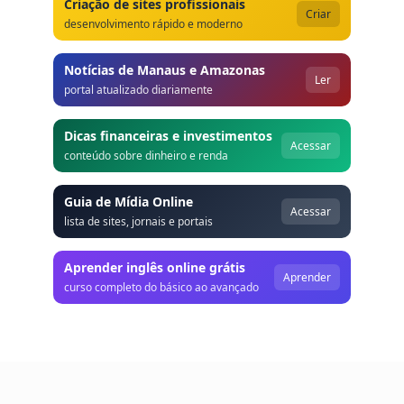
Criação de sites profissionais
Criar
desenvolvimento rápido e moderno
Notícias de Manaus e Amazonas
Ler
portal atualizado diariamente
Dicas financeiras e investimentos
Acessar
conteúdo sobre dinheiro e renda
Guia de Mídia Online
Acessar
lista de sites, jornais e portais
Aprender inglês online grátis
Aprender
curso completo do básico ao avançado