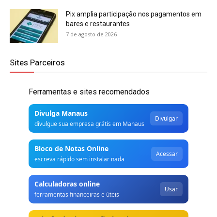
Pix amplia participação nos pagamentos em
bares e restaurantes
7 de agosto de 2026
Sites Parceiros
Ferramentas e sites recomendados
Divulga Manaus
Divulgar
divulgue sua empresa grátis em Manaus
Bloco de Notas Online
Acessar
escreva rápido sem instalar nada
Calculadoras online
Usar
ferramentas financeiras e úteis