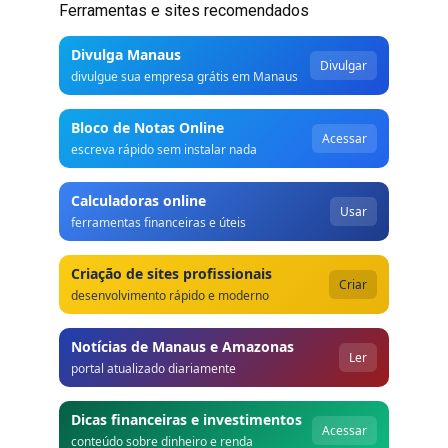
Ferramentas e sites recomendados
Divulga Manaus
Divulgar
divulgue sua empresa grátis em Manaus
Bloco de Notas Online
Acessar
escreva rápido sem instalar nada
Calculadoras online
Usar
ferramentas financeiras e úteis
Criação de sites profissionais
Criar
desenvolvimento rápido e moderno
Notícias de Manaus e Amazonas
Ler
portal atualizado diariamente
Dicas financeiras e investimentos
Acessar
conteúdo sobre dinheiro e renda