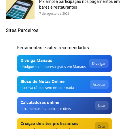
Pix amplia participação nos pagamentos em
bares e restaurantes
7 de agosto de 2026
Sites Parceiros
Ferramentas e sites recomendados
Divulga Manaus
Divulgar
divulgue sua empresa grátis em Manaus
Bloco de Notas Online
Acessar
escreva rápido sem instalar nada
Calculadoras online
Usar
ferramentas financeiras e úteis
Criação de sites profissionais
Criar