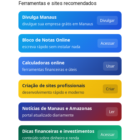
Ferramentas e sites recomendados
Divulga Manaus
Divulgar
divulgue sua empresa grátis em Manaus
Bloco de Notas Online
Acessar
escreva rápido sem instalar nada
Calculadoras online
Usar
ferramentas financeiras e úteis
Criação de sites profissionais
Criar
desenvolvimento rápido e moderno
Notícias de Manaus e Amazonas
Ler
portal atualizado diariamente
Dicas financeiras e investimentos
Acessar
conteúdo sobre dinheiro e renda