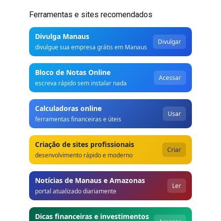
Ferramentas e sites recomendados
Divulga Manaus
Divulgar
divulgue sua empresa grátis em Manaus
Bloco de Notas Online
Acessar
escreva rápido sem instalar nada
Calculadoras online
Usar
ferramentas financeiras e úteis
Criação de sites profissionais
Criar
desenvolvimento rápido e moderno
Notícias de Manaus e Amazonas
Ler
portal atualizado diariamente
Dicas financeiras e investimentos