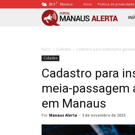
C
28.3
Início
Política de privacidade
Manaus
Porta
INÍ
Mana
Início
Cidades
Cadastro para instituições garan
Alert
Cidades
Cadastro para in
meia-passagem a
em Manaus
Por
Manaus Alerta
-
3 de novembro de 2023