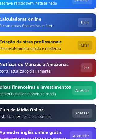
escreva rápido sem instalar nada
Calculadoras online
Usar
ferramentas financeiras e úteis
Criação de sites profissionais
Criar
desenvolvimento rápido e moderno
Notícias de Manaus e Amazonas
Ler
portal atualizado diariamente
Dicas financeiras e investimentos
Acessar
conteúdo sobre dinheiro e renda
Guia de Mídia Online
Acessar
lista de sites, jornais e portais
Aprender inglês online grátis
Aprender