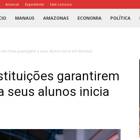
Anuncie
Expediente
Fale conosco
l
CIO
MANAUS
AMAZONAS
ECONOMIA
POLÍTICA
us
tirem meia-passagem a seus alunos inicia em Manaus
a
stituições garantirem
 seus alunos inicia