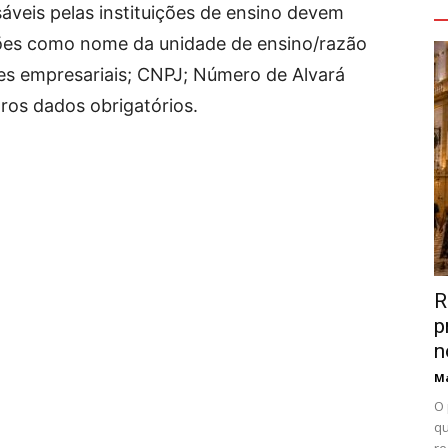
V
sáveis pelas instituições de ensino devem
ões como nome da unidade de ensino/razão
es empresariais; CNPJ; Número de Alvará
ros dados obrigatórios.
R
p
n
Ma
O 
qu