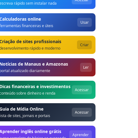
escreva rápido sem instalar nada
Calculadoras online
Usar
ferramentas financeiras e úteis
Criação de sites profissionais
Criar
desenvolvimento rápido e moderno
Notícias de Manaus e Amazonas
Ler
portal atualizado diariamente
Dicas financeiras e investimentos
Acessar
conteúdo sobre dinheiro e renda
Guia de Mídia Online
Acessar
lista de sites, jornais e portais
Aprender inglês online grátis
Aprender