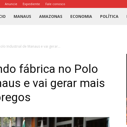
Anuncie
Expediente
Fale conosco
l
CIO
MANAUS
AMAZONAS
ECONOMIA
POLÍTICA
us
lo Industrial de Manaus e vai gerar...
a
do fábrica no Polo
naus e vai gerar mais
pregos