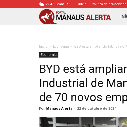
C
29.4
Início
Política de privacidade
Manaus
Porta
INÍ
Mana
Início
Economia
BYD está ampliando fábrica no Po
Alert
Economia
BYD está amplian
Industrial de Ma
de 70 novos em
Por
Manaus Alerta
-
22 de outubro de 2024