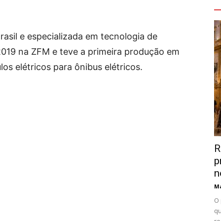
V
Brasil e especializada em tecnologia de
 2019 na ZFM e teve a primeira produção em
s elétricos para ônibus elétricos.
R
p
n
Ma
O 
qu