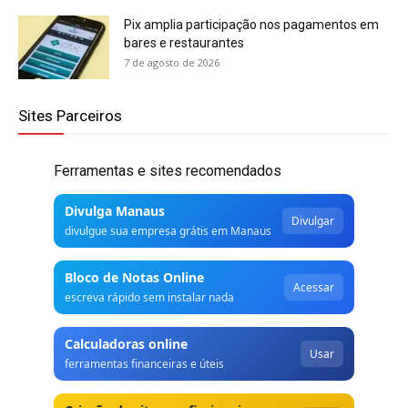
Pix amplia participação nos pagamentos em
bares e restaurantes
7 de agosto de 2026
Sites Parceiros
Ferramentas e sites recomendados
Divulga Manaus
Divulgar
divulgue sua empresa grátis em Manaus
Bloco de Notas Online
Acessar
escreva rápido sem instalar nada
Calculadoras online
Usar
ferramentas financeiras e úteis