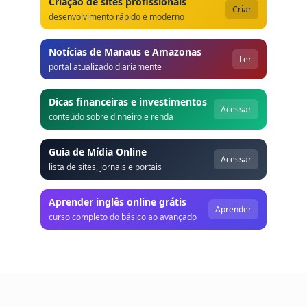
Criação de sites profissionais
Criar
desenvolvimento rápido e moderno
Notícias de Manaus e Amazonas
Ler
portal atualizado diariamente
Dicas financeiras e investimentos
Acessar
conteúdo sobre dinheiro e renda
Guia de Mídia Online
Acessar
lista de sites, jornais e portais
Aprender inglês online grátis
Aprender
curso completo do básico ao avançado