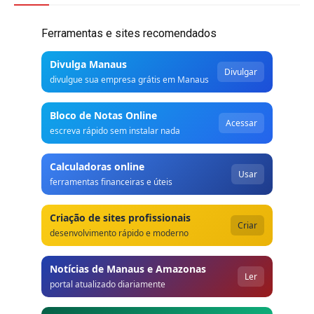
Ferramentas e sites recomendados
Divulga Manaus
Divulgar
divulgue sua empresa grátis em Manaus
Bloco de Notas Online
Acessar
escreva rápido sem instalar nada
Calculadoras online
Usar
ferramentas financeiras e úteis
Criação de sites profissionais
Criar
desenvolvimento rápido e moderno
Notícias de Manaus e Amazonas
Ler
portal atualizado diariamente