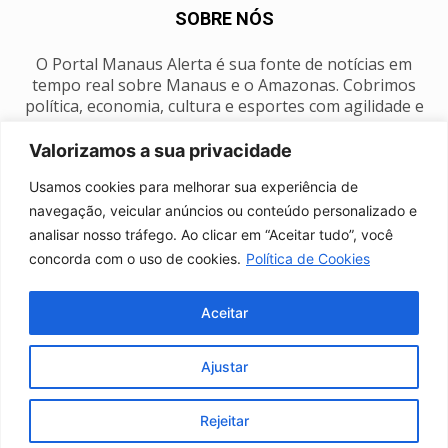
SOBRE NÓS
O Portal Manaus Alerta é sua fonte de notícias em
tempo real sobre Manaus e o Amazonas. Cobrimos
política, economia, cultura e esportes com agilidade e
foco na nossa região.
Valorizamos a sua privacidade
Contato:
manausalerta@gmail.com
Usamos cookies para melhorar sua experiência de
navegação, veicular anúncios ou conteúdo personalizado e
analisar nosso tráfego. Ao clicar em “Aceitar tudo”, você
SIGA-NOS
concorda com o uso de cookies.
Política de Cookies
Aceitar
Ajustar
Anuncie
Expediente
Fale conosco
Política de privacidade
Manaus Clima
Rejeitar
© Portal Manaus Alerta - Todos os direitos reservados