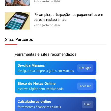
7 de agosto de 2026
Pix amplia participação nos pagamentos em
bares e restaurantes
7 de agosto de 2026
Sites Parceiros
Ferramentas e sites recomendados
Divulga Manaus
Divulgar
divulgue sua empresa grátis em Manaus
Bloco de Notas Online
Acessar
escreva rápido sem instalar nada
Calculadoras online
Usar
ferramentas financeiras e úteis