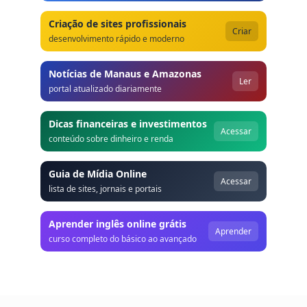
Criação de sites profissionais
Criar
desenvolvimento rápido e moderno
Notícias de Manaus e Amazonas
Ler
portal atualizado diariamente
Dicas financeiras e investimentos
Acessar
conteúdo sobre dinheiro e renda
Guia de Mídia Online
Acessar
lista de sites, jornais e portais
Aprender inglês online grátis
Aprender
curso completo do básico ao avançado