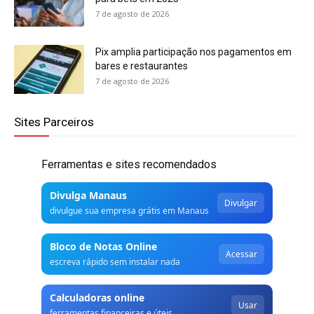
7 de agosto de 2026
Pix amplia participação nos pagamentos em
bares e restaurantes
7 de agosto de 2026
Sites Parceiros
Ferramentas e sites recomendados
Divulga Manaus
Divulgar
divulgue sua empresa grátis em Manaus
Bloco de Notas Online
Acessar
escreva rápido sem instalar nada
Calculadoras online
Usar
ferramentas financeiras e úteis